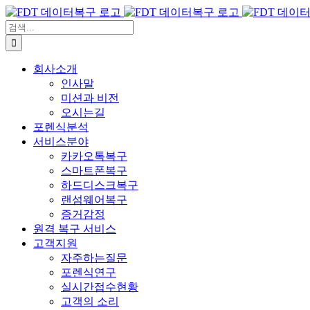
콘
텐
검
츠
색:
로
회사소개
건
인사말
너
미션과 비전
뛰
오시는길
기
포렌식분석
서비스분야
카카오톡복구
스마트폰복구
하드디스크복구
랜섬웨어복구
증거감정
원격 복구 서비스
고객지원
자주하는질문
포렌식연구
실시간접수현황
고객의 소리