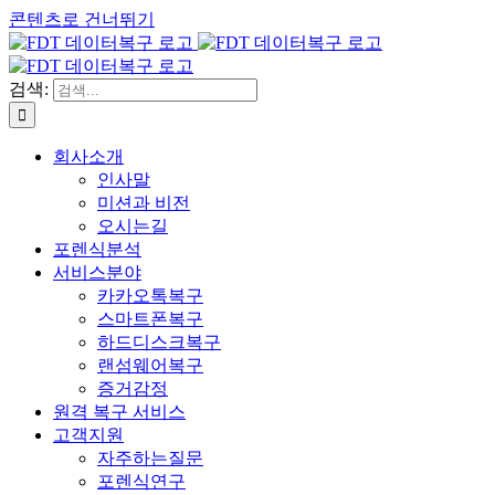
콘텐츠로 건너뛰기
검색:
회사소개
인사말
미션과 비전
오시는길
포렌식분석
서비스분야
카카오톡복구
스마트폰복구
하드디스크복구
랜섬웨어복구
증거감정
원격 복구 서비스
고객지원
자주하는질문
포렌식연구