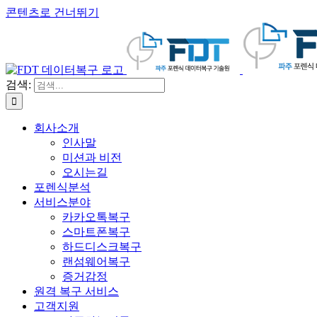
콘텐츠로 건너뛰기
검색:
회사소개
인사말
미션과 비전
오시는길
포렌식분석
서비스분야
카카오톡복구
스마트폰복구
하드디스크복구
랜섬웨어복구
증거감정
원격 복구 서비스
고객지원