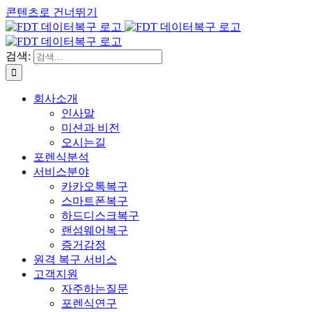
콘텐츠로 건너뛰기
검색:
회사소개
인사말
미션과 비전
오시는길
포렌식분석
서비스분야
카카오톡복구
스마트폰복구
하드디스크복구
랜섬웨어복구
증거감정
원격 복구 서비스
고객지원
자주하는질문
포렌식연구