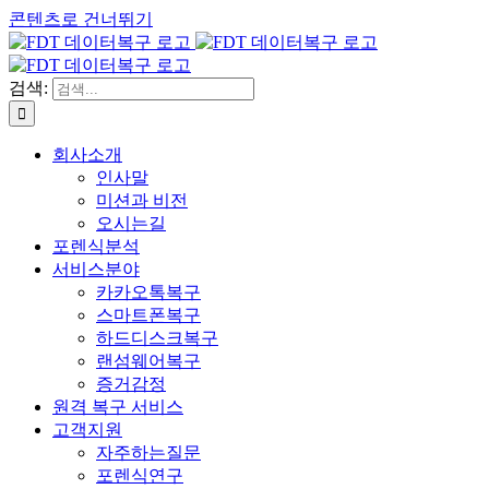
콘텐츠로 건너뛰기
검색:
회사소개
인사말
미션과 비전
오시는길
포렌식분석
서비스분야
카카오톡복구
스마트폰복구
하드디스크복구
랜섬웨어복구
증거감정
원격 복구 서비스
고객지원
자주하는질문
포렌식연구