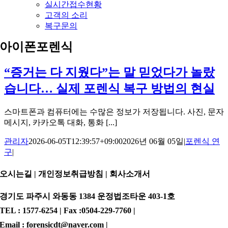
실시간접수현황
고객의 소리
복구문의
아이폰포렌식
“증거는 다 지웠다”는 말 믿었다가 놀랐
습니다… 실제 포렌식 복구 방법의 현실
스마트폰과 컴퓨터에는 수많은 정보가 저장됩니다. 사진, 문자
메시지, 카카오톡 대화, 통화 [...]
관리자
2026-06-05T12:39:57+09:00
2026년 06월 05일
|
포렌식 연
구
|
오시는길 | 개인정보취급방침 |
회사소개서
경기도 파주시 와동동 1384 운정법조타운 403-1호
TEL : 1577-6254 | Fax :0504-229-7760 |
Email : forensicdt@naver.com |