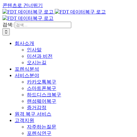
콘텐츠로 건너뛰기
검색:
회사소개
인사말
미션과 비전
오시는길
포렌식분석
서비스분야
카카오톡복구
스마트폰복구
하드디스크복구
랜섬웨어복구
증거감정
원격 복구 서비스
고객지원
자주하는질문
포렌식연구