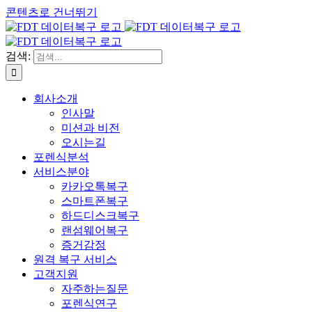
콘텐츠로 건너뛰기
검색:
회사소개
인사말
미션과 비전
오시는길
포렌식분석
서비스분야
카카오톡복구
스마트폰복구
하드디스크복구
랜섬웨어복구
증거감정
원격 복구 서비스
고객지원
자주하는질문
포렌식연구