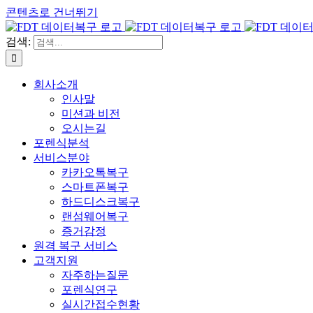
콘텐츠로 건너뛰기
검색:
회사소개
인사말
미션과 비전
오시는길
포렌식분석
서비스분야
카카오톡복구
스마트폰복구
하드디스크복구
랜섬웨어복구
증거감정
원격 복구 서비스
고객지원
자주하는질문
포렌식연구
실시간접수현황